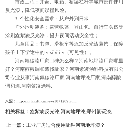
市政工程：井盖、电箱、桥梁栏杆等城市部件使用
反光漆，降低夜间误撞风险。​
3. 个性化安全需求：从户外到日常​
户外运动装备：露营帐篷、登山包、自行车头盔等
涂刷鑫紫凌反光漆，提升夜间活动安全性；​
儿童用品：书包、滑板车等添加反光漆装饰，保障
孩子上下学途中的 visibility（可见性）。
河南氟碳漆厂家口碑怎么样？河南地坪漆厂家哪里
好？河南醇酸调和漆找哪家？河南紫凌涂料科技有限公
司专业从事河南氟碳漆厂家,河南地坪漆厂家,河南醇酸
调和漆,河南紫凌涂料,
来源：http://hn.hnzltl.cn/news1071209.html
相关标签：
鑫紫凌反光漆
,
河南地坪漆
,
郑州氟碳漆
,
上一篇：
工业厂房适合使用哪种河南地坪漆？