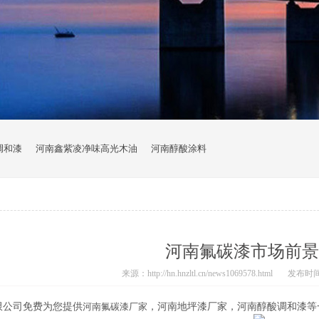
调和漆
河南鑫紫凌净味高光木油
河南醇酸涂料
河南氟碳漆市场前景
来源：http://hn.hnzltl.cn/news1069578.html
发布时间：2
限公司免费为您提供
河南氟碳漆厂家
，河南地坪漆厂家，河南醇酸调和漆等