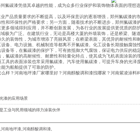
州氟碳漆凭借其卓越的性能，成为众多行业保护和装饰物体表面的理想选
。
业产品质量要求的不断提高，以及环保意识的逐渐增强，郑州氟碳漆的市
饰性和环保性的严格要求；另一方面，随着技术的不断进步，郑州氟碳漆
在更多领域得到应用，并不断创新发展，为各行业的发展提供更优质的防
域极为广泛。在建筑行业，无论是高楼大厦的外墙装饰，还是桥梁、隧道
持久的装饰性，为城市增添了亮丽风景；在桥梁表面，其优异的耐候性和
工设备、电力设施、机械制造等都离不开氟碳漆。化工设备长期接触腐蚀
站设备等，在氟碳漆的保护下，可有效抵御大气腐蚀，保证电力供应的稳
击，氟碳漆的高耐候性、耐磨性和轻量化特点，使其成为飞机表面涂装的
通工具的表面涂装也常采用氟碳漆。汽车使用氟碳漆，可提升车身的光泽
性能为船舶提供了可靠的防护。
怎么样？河南地坪漆厂家哪里好？河南醇酸调和漆找哪家？河南紫凌涂料科
光漆的应用场景
是工业与民用领域的得力涂装伙伴
,
河南地坪漆
,
河南醇酸调和漆
,