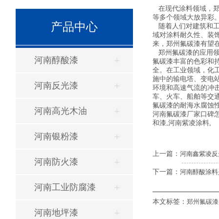
在现代涂料领域，郑
等多个领域大放异彩
产品中心
随着人们对建筑和工
域对涂料耐久性、装
来，郑州氟碳漆有望
郑州氟碳漆的应用领
河南醇酸漆
氟碳漆丰富的色彩和
全。在工业领域，化
施中的输电塔、变电
河南反光漆
环境和高速气流的冲
车、火车、船舶等交
氟碳漆的耐海水腐蚀
河南高光木油
河南氟碳漆厂家口碑
和漆,河南紫凌涂料,
河南银粉漆
上一篇：
河南鑫紫凌反
河南防火漆
下一篇：
河南醇酸涂料
河南工业防腐漆
本文标签：
郑州氟碳漆
河南地坪漆