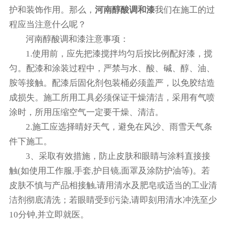
护和装饰作用。那么，
河南醇酸调和漆
我们在施工的过
程应当注意什么呢？
河南醇酸调和漆注意事项：
1.使用前，应先把漆搅拌均匀后按比例配好漆，搅
匀。配漆和涂装过程中，严禁与水、酸、碱、醇、油、
胺等接触。配漆后固化剂包装桶必须盖严，以免胶结造
成损失。施工所用工具必须保证干燥清洁，采用有气喷
涂时，所用压缩空气一定要干燥、清洁。
2.施工应选择晴好天气，避免在风沙、雨雪天气条
件下施工。
3、采取有效措施，防止皮肤和眼睛与涂料直接接
触(如使用工作服,手套,护目镜,面罩及涂防护油等)。若
皮肤不慎与产品相接触,请用清水及肥皂或适当的工业清
洁剂彻底清洗；若眼睛受到污染,请即刻用清水冲洗至少
10分钟,并立即就医。