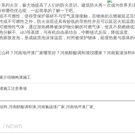
一系列火灾，极大地提高了人们的防火意识。建筑防火再一次成为世界关
料有哪些优点呢，一起简单的了解一下吧。
质或不可燃性，使得受保护基材不与空气直接接触，且物体的点燃被延迟且
燃性或不可燃性之外，防火涂层还具有较低的导热性并且可以延迟火焰温度
不可燃惰性气体，通过加热稀释被保护物分解的可燃气体，使其不易燃烧或
热分解不、nh3等基团，与有机自由基结合，中断链式反应，降低温度。
经热膨胀发泡，形成碳质泡沫保温层，封闭被保护物体，延缓热量与基体的
怎么样？河南地坪漆厂家哪里好？河南醇酸调和漆找哪家？河南紫凌涂料科
家介绍钢构漆施工
漆施工注意事项
涂料
,
河南醇酸调和漆
,
河南氟碳漆厂家
,
河南地坪漆厂家
,
/ NEWS