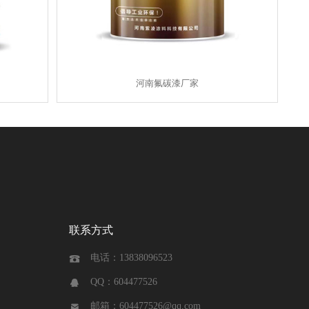
河南氟碳漆厂家
联系方式
电话：13838096523

QQ：604477526

邮箱：604477526@qq.com
