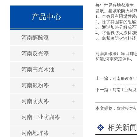
每年世界各地都发生
发展。鑫紫凌防火涂
产品中心
1、本身具有阻燃性
2、除了其固有的阻
3、通过加热分解成
4、将含氮防火涂料加
河南醇酸漆
5、鑫紫凌防火涂料
河南反光漆
河南氟碳漆厂家口碑
和漆,河南紫凌涂料,
河南高光木油
上一篇：
河南氟碳漆厂
河南银粉漆
下一篇：
河南工业防腐
河南防火漆
本文标签：
鑫紫凌防火
河南工业防腐漆
相关新闻
河南地坪漆