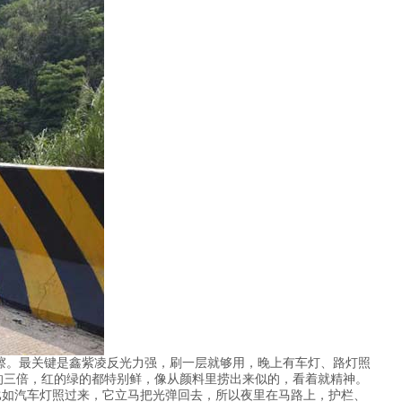
擦。最关键是鑫紫凌反光力强，刷一层就够用，晚上有车灯、路灯照
的三倍，红的绿的都特别鲜，像从颜料里捞出来似的，看着就精神。
比如汽车灯照过来，它立马把光弹回去，所以夜里在马路上，护栏、