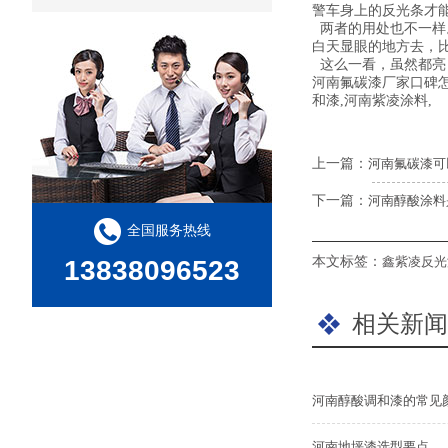
警车身上的反光条才
两者的用处也不一样
白天显眼的地方去，
这么一看，虽然都亮，
河南氟碳漆厂家口碑
和漆,河南紫凌涂料,
上一篇：
河南氟碳漆可
下一篇：
河南醇酸涂料
全国服务热线
本文标签：
鑫紫凌反光
13838096523
相关新闻
河南醇酸调和漆的常见
河南地坪漆选型要点