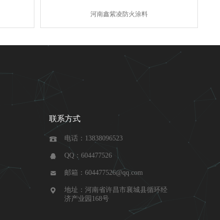
河南鑫紫凌防火涂料
联系方式
电话：13838096523

QQ：604477526

邮箱：604477526@qq.com

地址：河南省许昌市襄城县循环经

济产业园168号