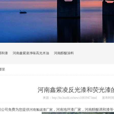
调和漆
河南鑫紫凌净味高光木油
河南醇酸涂料
哪里
河南鑫紫凌反光漆和荧光漆
来源：http://hn.hnzltl.cn/news1081947.html
发布时间：20
限公司免费为您提供
河南氟碳漆厂家
，河南地坪漆厂家，河南醇酸调和漆等