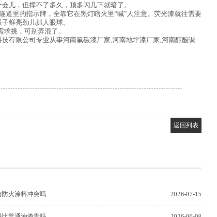
一会儿，但撑不了多久，顶多闪几下就暗了。
道里的指示牌，全靠它在黑灯瞎火里“喊”人注意。荧光漆就往需要
股子鲜亮劲儿抓人眼球。
需求挑，可别弄混了。
技有限公司专业从事河南氟碳漆厂家,河南地坪漆厂家,河南醇酸调
返回列表
与防火涂料冲突吗
2026-07-15
料比普通油漆贵吗
2026-06-08