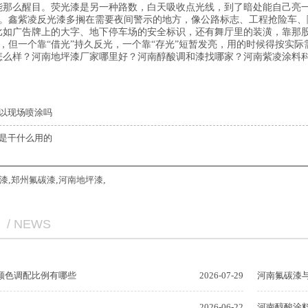
能那么醒目。荧光漆是另一种路数，白天吸收点光线，到了暗处能自己亮
。鑫紫凌反光漆多搁在需要夜间警示的地方，像公路标志、工程抢险车、隧
比如广告牌上的大字、地下停车场的安全标识，还有舞厅里的装潢，靠那
但一个靠“借光”持久反光，一个靠“存光”短暂发亮，用的时候得按实际
怎么样？河南地坪漆厂家哪里好？河南醇酸调和漆找哪家？河南紫凌涂料科
以现场喷涂吗
是干什么用的
漆
,
郑州氟碳漆
,
河南地坪漆
,
/ NEWS
颜色调配比例有哪些
2026-07-29
河南氟碳漆
2026-06-22
河南醇酸涂