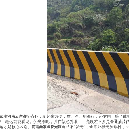
紫凌
河南反光漆
挺省心，刷起来方便，喷、涂、刷都行，还耐用，脏了能
里，老远就能看见。荧光漆呢，胜在颜色扎眼——亮度差不多是普通油漆
这才是核心区别。
河南鑫紫凌反光漆
自己不“发光”，全靠外界光源帮衬，